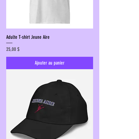
Adulte T-shirt Jeune Aire
Prix
25,00 $
Ajouter au panier