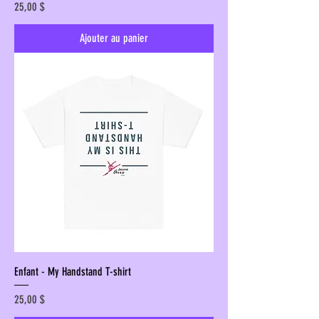
Prix
25,00 $
Ajouter au panier
Enfant - My Handstand T-shirt
Prix
25,00 $