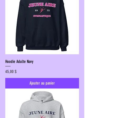
Hoodie Adulte Navy
Prix
45,00 $
Ajouter au panier