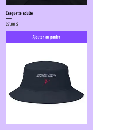
Casquette adulte
Prix
27,00 $
Ajouter au panier