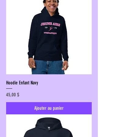
Hoodie Enfant Navy
Prix
45,00 $
Ajouter au panier