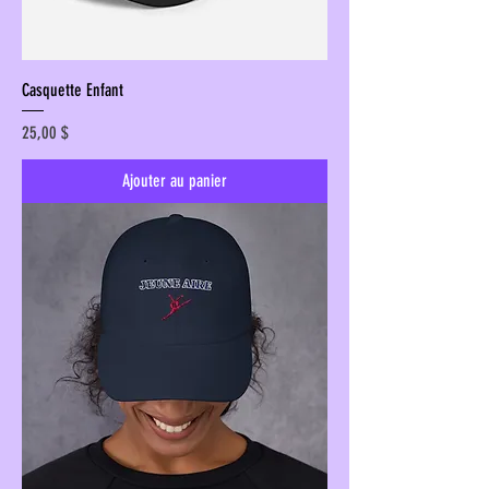
Casquette Enfant
Prix
25,00 $
Ajouter au panier