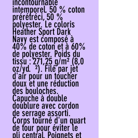
incontournable 
intemporel. 50 % coton 
prérétréci, 50 % 
polyester. Le coloris 
Heather Sport Dark 
Navy est composé à 
40% de coton et à 60% 
de polyester. Poids du 
tissu : 271,25 g/m² (8,0 
oz/yd.  ²). Filé par jet 
d'air pour un toucher 
doux et une réduction 
des bouloches. 
Capuche à double 
doublure avec cordon 
de serrage assorti. 
Corps tourné d'un quart 
de tour pour éviter le 
pli central. Poignets et 