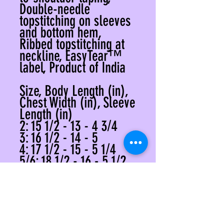
Double-needle
topstitching on sleeves
and bottom hem,
Ribbed topstitching at
neckline, EasyTear™
label, Product of India
Size, Body Length (in),
Chest Width (in), Sleeve
Length (in)
2: 15 1/2 - 13 - 4 3/4
3: 16 1/2 - 14 - 5
4: 17 1/2 - 15 - 5 1/4
5/6: 18 1/2 - 16 - 5 1/2
Note: Product
measurements may
vary by up to 2 in (5
cm).