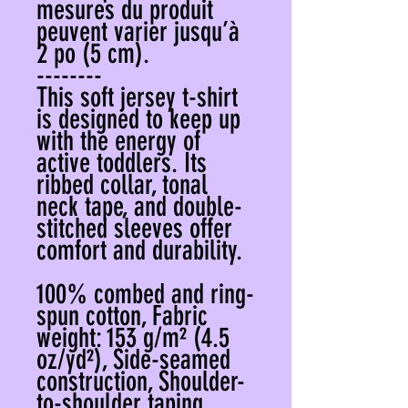
mesures du produit
peuvent varier jusqu’à
2 po (5 cm).
--------
This soft jersey t-shirt
is designed to keep up
with the energy of
active toddlers. Its
ribbed collar, tonal
neck tape, and double-
stitched sleeves offer
comfort and durability.
100% combed and ring-
spun cotton, Fabric
weight: 153 g/m² (4.5
oz/yd²), Side-seamed
construction, Shoulder-
to-shoulder taping,