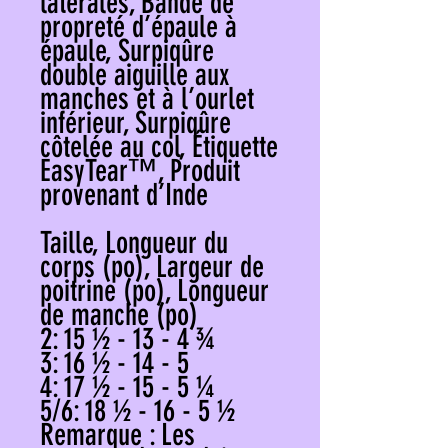
latérales, Bande de
propreté d’épaule à
épaule, Surpiqûre
double aiguille aux
manches et à l’ourlet
inférieur, Surpiqûre
côtelée au col, Étiquette
EasyTear™, Produit
provenant d’Inde
Taille, Longueur du
corps (po), Largeur de
poitrine (po), Longueur
de manche (po)
2: 15 ½ - 13 - 4 ¾
3: 16 ½ - 14 - 5
4: 17 ½ - 15 - 5 ¼
5/6: 18 ½ - 16 - 5 ½
Remarque : Les