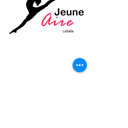
NOS COORDONNÉES
Adresse du gymnase: 7427 boul.
Newman, Lasalle QC H8N 3H4 (à côté
du Super C)
Adresse du camp de jour: 8700 rue
Hardy, Lasalle QC H8N 1S2
DEMANDES
GÉNÉRALES:
admin@clubjeuneaire.com
DEMANDES CONCERNANT LE CAMP:
camp@clubjeuneaire.com